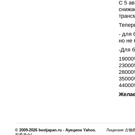
C 5 а
снижа
транс
Тепер
- для 
но не
-Для б
19000
23000¥
28000¥
35000¥
44000¥
Желае
© 2009-2026 bestjapan.ru - Аукцион Yahoo.
Лицензия 古物商
安委員会]