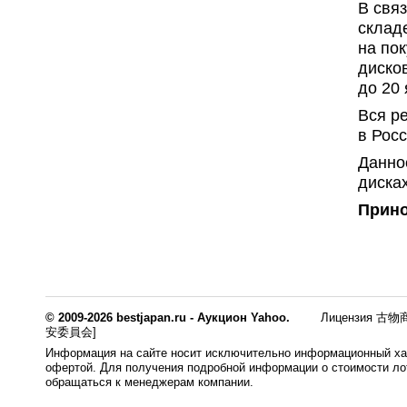
В свя
склад
на пок
диско
до 20 
Вся р
в Рос
Данное
дисках
Прино
© 2009-2026 bestjapan.ru - Аукцион Yahoo.
Лицензия 古物商
安委員会]
Информация на сайте носит исключительно информационный хар
офертой. Для получения подробной информации о стоимости лот
обращаться к менеджерам компании.
0.008s