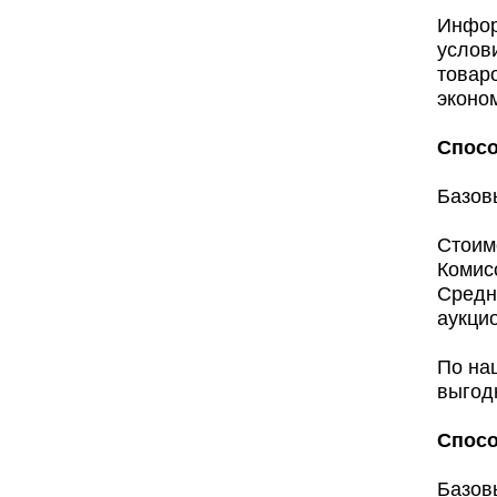
Инфор
услов
товаро
эконо
Спосо
Базов
Стоимо
Комис
Средн
аукци
По на
выгод
Спосо
Базов