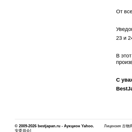
От вс
Уведо
23 и 
В это
произ
С ува
BestJ
© 2009-2026 bestjapan.ru - Аукцион Yahoo.
Лицензия 古物商
安委員会]