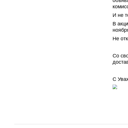
объяв
комис
И не 
В акц
ноября
Не от
Со св
доста
C Ува