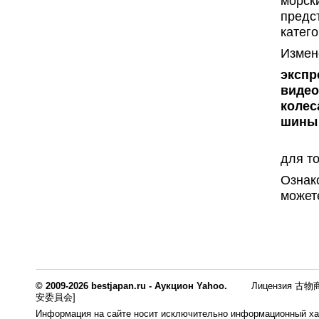
морск
предс
катего
Измен
экспр
видео
колес
шины
для т
Ознак
может
© 2009-2026 bestjapan.ru - Аукцион Yahoo.
Лицензия 古物商
安委員会]
Информация на сайте носит исключительно информационный хар