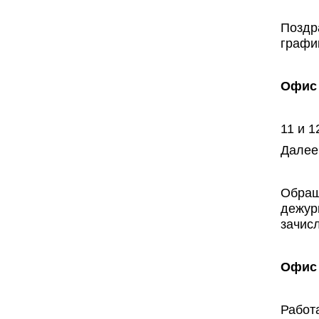
Поздр
графи
Офис 
11 и 
Далее
Обращ
дежур
зачис
Офис 
Работ