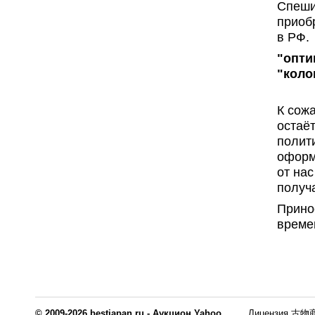
Спеши
приоб
в РФ.
"опти
"коло
К сож
остаё
полит
оформ
от на
получ
Прино
време
© 2009-2026 bestjapan.ru - Аукцион Yahoo.
Лицензия 古物商