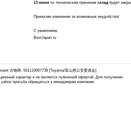
13 июня
по техническим причинам
склад
будет закры
Приносим извинения за возможные неудобства!
С уважением,
BestJapan.ru
ензия 古物商: 501110007738 [Toyama/富山県公安委員会]
ионный характер и не является публичной офертой. Для получения
е yahoo просьба обращаться к менеджерам компании.
0.008s