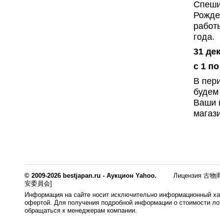
Спеши
Рожде
работ
года.
31 де
с 1 п
В пер
будем
Ваши 
магаз
© 2009-2026 bestjapan.ru - Аукцион Yahoo.
Лицензия 古物商
安委員会]
Информация на сайте носит исключительно информационный хар
офертой. Для получения подробной информации о стоимости лот
обращаться к менеджерам компании.
0.008s