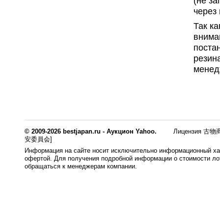
(не за
через
Так ка
внима
постан
резин
менед
© 2009-2026 bestjapan.ru - Аукцион Yahoo.
Лицензия 古物商
安委員会]
Информация на сайте носит исключительно информационный хар
офертой. Для получения подробной информации о стоимости лот
обращаться к менеджерам компании.
0.014s